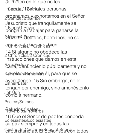
se meten en lo que no les 
importa. 12 A tales personas 
1 Samuel/1 Samuel
ordenamos y exhortamos en el Señor 
2 Samuel/2 Samuel
Jesucristo que tranquilamente se 
1 Kings/1 Reyes
pongan a trabajar para ganarse la 
2 Kings/2 Reyes
vida. 13 Ustedes, hermanos, no se 
cansen de hacer el bien.
1 Chronicles/1 Crónicas
14 Si alguno no obedece las 
2 Chronicles/2 Crónicas
instrucciones que damos en esta 
Ezra/Esdras
carta, denúncienlo públicamente y no 
se relacionen con él, para que se 
Nehemiah/Nehemías
avergüence. 15 Sin embargo, no lo 
Esther/Ester
tengan por enemigo, sino amonéstenlo 
Job/Job
como a hermano.
Psalms/Salmos
Saludos finales
Proverbios/Proverbs
16 Que el Señor de paz les conceda 
Eclesiastés/Ecclesiastes
su paz siempre y en todas las 
Cantar de Cantares/Song of Songs
circunstancias. El Señor sea con todos 