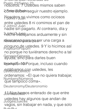
Psalm 23/Salmo 23
nosotros. 7 Ustedes mismos saben 
2 Peter/2 Pedro
cómo deben seguir nuestro ejemplo. 
Nosotros no vivimos como ociosos 
1 John/1 Juan
entre ustedes 8 ni comimos el pan de 
2 John/2 Juan
nadie sin pagarlo. Al contrario, día y 
3 John/3 Juan
noche trabajamos arduamente y sin 
descanso para no ser una carga a 
Revelation/Apocalipsis
ninguno de ustedes. 9 Y lo hicimos así 
Potpourri/Popurrí
no porque no tuviéramos derecho a tal 
Genesis/Génesis
ayuda, sino para darles buen 
ejemplo. 10 Porque, incluso cuando 
Exodus/Éxodo
estábamos con ustedes, les 
Leviticus/Levítico
ordenamos: «El que no quiera trabajar, 
Numbers/Números
que tampoco coma».
Deuteronomy/Deuteronomio
11 Nos hemos enterado de que entre 
Joshua/Josué
ustedes hay algunos que andan de 
Judges/Jueces
vagos, sin trabajar en nada, y que solo 
Ruth/Rut