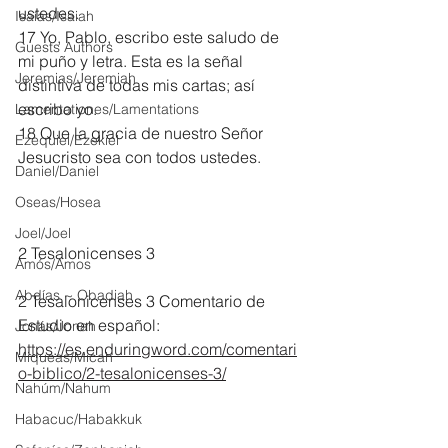
ustedes.
Isaías/Isaiah
17 Yo, Pablo, escribo este saludo de 
Guests Authors
mi puño y letra. Esta es la señal 
Jeremias/Jeremiah
distintiva de todas mis cartas; así 
escribo yo.
Lamentationes/Lamentations
18 Que la gracia de nuestro Señor 
Ezequiel/Ezekiel
Jesucristo sea con todos ustedes.
Daniel/Daniel
Oseas/Hosea
Joel/Joel
2 Tesalonicenses 3
Amós/Amos
Abdías ~ Obadiah
2 Tesalonicenses 3 Comentario de 
Estudio en español:
Jonás/Jonah
https://es.enduringword.com/comentari
Miqueas/Micah
o-biblico/2-tesalonicenses-3/
Nahúm/Nahum
Habacuc/Habakkuk