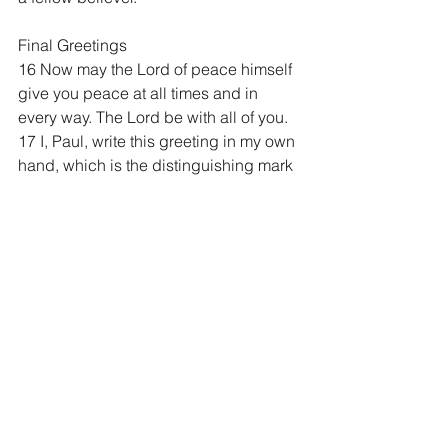
Final Greetings
16 Now may the Lord of peace himself 
give you peace at all times and in 
every way. The Lord be with all of you.
17 I, Paul, write this greeting in my own 
hand, which is the distinguishing mark 
in all my letters. This is how I write.
18 The grace of our Lord Jesus Christ 
be with you all.
    2 Thessalonians 3
2 Thessalonians 3 Study Commentary 
in english:
https://enduringword.com/bible-