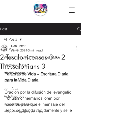
Post
All Posts
Dan Potter
All Posts
Jan 9, 2024
3 min read
2 Tesalonicenses 3 ~ 2
What is the 5MC?/¿Que es el 5MC?
Thessalonians 3
Matthew/Mateo
Mark/Marcos
Palabras de Vida ~ Escritura Diaria 
para la Vida Diaria
Luke/Lucas
John/Juan
Oración por la difusión del evangelio
Acts/Hechos
Por último, hermanos, oren por 
nosotros para que el mensaje del 
Romans/Romanos
Señor se difunda rápidamente y se le 
1 Corinthians/1 Corintios