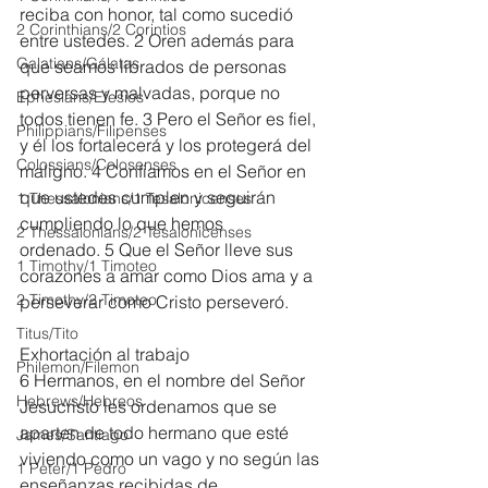
reciba con honor, tal como sucedió 
2 Corinthians/2 Corintios
entre ustedes. 2 Oren además para 
Galatians/Gálatas
que seamos librados de personas 
perversas y malvadas, porque no 
Ephesians/Efesios
todos tienen fe. 3 Pero el Señor es fiel, 
Philippians/Filipenses
y él los fortalecerá y los protegerá del 
Colossians/Colosenses
maligno. 4 Confiamos en el Señor en 
que ustedes cumplen y seguirán 
1 Thessalonians/1 Tesalonicenses
cumpliendo lo que hemos 
2 Thessalonians/2 Tesalonicenses
ordenado. 5 Que el Señor lleve sus 
1 Timothy/1 Timoteo
corazones a amar como Dios ama y a 
2 Timothy/2 Timoteo
perseverar como Cristo perseveró.
Titus/Tito
Exhortación al trabajo
Philemon/Filemon
6 Hermanos, en el nombre del Señor 
Hebrews/Hebreos
Jesucristo les ordenamos que se 
aparten de todo hermano que esté 
James/Santiago
viviendo como un vago y no según las 
1 Peter/1 Pedro
enseñanzas recibidas de 