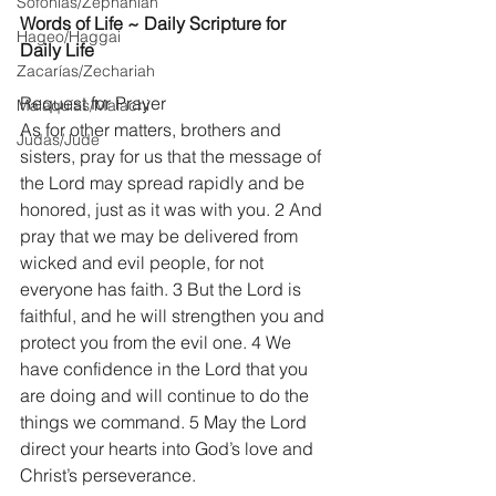
Sofonías/Zephaniah
Words of Life ~ Daily Scripture for 
Hageo/Haggai
Daily Life
Zacarías/Zechariah
Request for Prayer
Malaquías/Malachi
As for other matters, brothers and 
Judas/Jude
sisters, pray for us that the message of 
the Lord may spread rapidly and be 
honored, just as it was with you. 2 And 
pray that we may be delivered from 
wicked and evil people, for not 
everyone has faith. 3 But the Lord is 
faithful, and he will strengthen you and 
protect you from the evil one. 4 We 
have confidence in the Lord that you 
are doing and will continue to do the 
things we command. 5 May the Lord 
direct your hearts into God’s love and 
Christ’s perseverance.