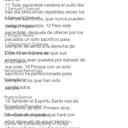
11 Todo sacerdote celebra el culto día 
1 Samuel/1 Samuel
tras día ofreciendo repetidas veces los 
2 Samuel/2 Samuel
mismos sacrificios, que nunca pueden 
quitar los pecados. 12 Pero este 
1 Kings/1 Reyes
sacerdote, después de ofrecer por los 
2 Kings/2 Reyes
pecados un solo sacrificio para 
1 Chronicles/1 Crónicas
siempre, se sentó a la derecha de 
Dios 13 en espera de que sus 
2 Chronicles/2 Crónicas
enemigos sean puestos por estrado de 
Ezra/Esdras
sus pies. 14 Porque con un solo 
Nehemiah/Nehemías
sacrificio ha perfeccionado para 
Esther/Ester
siempre a los que han sido 
santificados.
Job/Job
Psalms/Salmos
15 También el Espíritu Santo nos da 
Proverbios/Proverbs
testimonio de ello. Primero dice:
16 «Este es el pacto que haré con 
Eclesiastés/Ecclesiastes
ellos después de aquel tiempo», 
Cantar de Cantares/Song of Songs