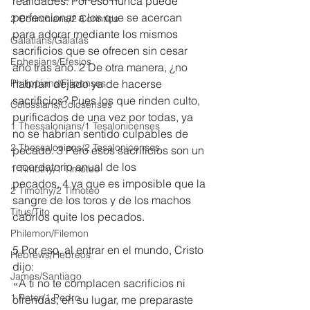
realidades. Por eso nunca puede 
perfeccionar a los que se acercan 
2 Corinthians/2 Corintios
para adorar mediante los mismos 
Galatians/Gálatas
sacrificios que se ofrecen sin cesar 
Ephesians/Efesios
año tras año. 2 De otra manera, ¿no 
Philippians/Filipenses
habrían dejado ya de hacerse 
sacrificios? Pues los que rinden culto, 
Colossians/Colosenses
purificados de una vez por todas, ya 
1 Thessalonians/1 Tesalonicenses
no se habrían sentido culpables de 
2 Thessalonians/2 Tesalonicenses
pecado. 3 Pero esos sacrificios son un 
recordatorio anual de los 
1 Timothy/1 Timoteo
pecados, 4 ya que es imposible que la 
2 Timothy/2 Timoteo
sangre de los toros y de los machos 
Titus/Tito
cabríos quite los pecados.
Philemon/Filemon
5 Por eso, al entrar en el mundo, Cristo 
Hebrews/Hebreos
dijo:
James/Santiago
«A ti no te complacen sacrificios ni 
1 Peter/1 Pedro
ofrendas; en su lugar, me preparaste 