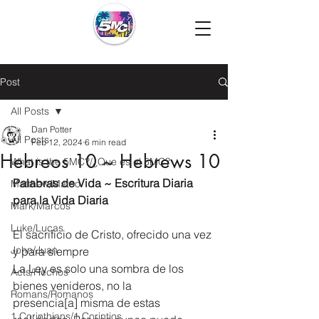
Post
All Posts
Dan Potter
All Posts
Feb 12, 2024
6 min read
Hebreos 10 ~ Hebrews 10
What is the 5MC?/¿Que es el 5MC?
Palabras de Vida ~ Escritura Diaria 
Matthew/Mateo
para la Vida Diaria
Mark/Marcos
Luke/Lucas
El sacrificio de Cristo, ofrecido una vez 
John/Juan
y para siempre
La Ley es solo una sombra de los 
Acts/Hechos
bienes venideros, no la 
Romans/Romanos
presencia[
a
] misma de estas 
1 Corinthians/1 Corintios