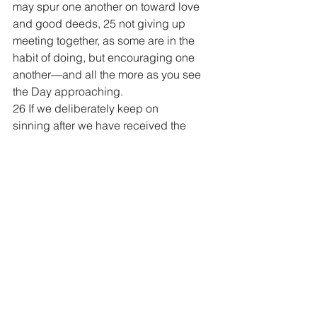
may spur one another on toward love 
and good deeds, 25 not giving up 
meeting together, as some are in the 
habit of doing, but encouraging one 
another—and all the more as you see 
the Day approaching.
26 If we deliberately keep on 
sinning after we have received the 
knowledge of the truth, no sacrifice for 
sins is left, 27 but only a fearful 
expectation of judgment and of raging 
fire that will consume the enemies of 
God. 28 Anyone who rejected the law 
of Moses died without mercy on the 
testimony of two or three 
witnesses. 29 How much more 
severely do you think someone 
deserves to be punished who has 
trampled the Son of 