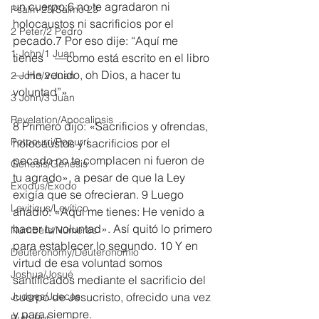
un cuerpo;6 no te agradaron ni 
Psalm 23/Salmo 23
holocaustos ni sacrificios por el 
2 Peter/2 Pedro
pecado.7 Por eso dije: “Aquí me 
1 John/1 Juan
tienes    —como está escrito en el libro
—.He venido, oh Dios, a hacer tu 
2 John/2 Juan
voluntad”»
3 John/3 Juan
Revelation/Apocalipsis
8 Primero dijo: «Sacrificios y ofrendas, 
Potpourri/Popurrí
holocaustos y sacrificios por el 
pecado no te complacen ni fueron de 
Genesis/Génesis
tu agrado», a pesar de que la Ley 
Exodus/Éxodo
exigía que se ofrecieran. 9 Luego 
Leviticus/Levítico
añadió: «Aquí me tienes: He venido a 
hacer tu voluntad». Así quitó lo primero 
Numbers/Números
para establecer lo segundo. 10 Y en 
Deuteronomy/Deuteronomio
virtud de esa voluntad somos 
Joshua/Josué
santificados mediante el sacrificio del 
Judges/Jueces
cuerpo de Jesucristo, ofrecido una vez 
y para siempre.
Ruth/Rut