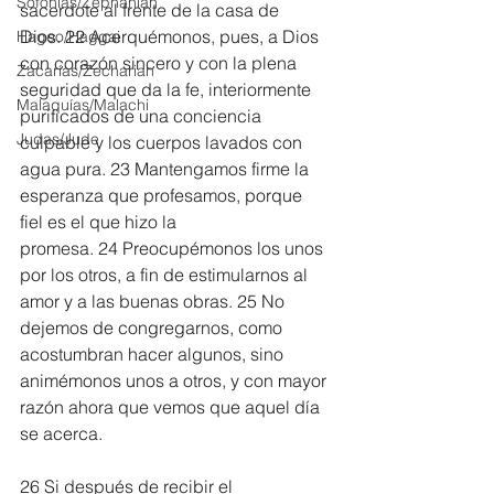
Sofonías/Zephaniah
sacerdote al frente de la casa de 
Dios. 22 Acerquémonos, pues, a Dios 
Hageo/Haggai
con corazón sincero y con la plena 
Zacarías/Zechariah
seguridad que da la fe, interiormente 
Malaquías/Malachi
purificados de una conciencia 
Judas/Jude
culpable y los cuerpos lavados con 
agua pura. 23 Mantengamos firme la 
esperanza que profesamos, porque 
fiel es el que hizo la 
promesa. 24 Preocupémonos los unos 
por los otros, a fin de estimularnos al 
amor y a las buenas obras. 25 No 
dejemos de congregarnos, como 
acostumbran hacer algunos, sino 
animémonos unos a otros, y con mayor 
razón ahora que vemos que aquel día 
se acerca.
26 Si después de recibir el 