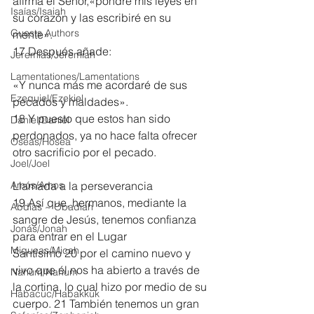
afirma el Señor,«pondré mis leyes en 
Isaías/Isaiah
su corazón y las escribiré en su 
Guests Authors
mente».
17 Después añade:
Jeremias/Jeremiah
Lamentationes/Lamentations
«Y nunca más me acordaré de sus 
Ezequiel/Ezekiel
pecados y maldades».
18 Y puesto que estos han sido 
Daniel/Daniel
perdonados, ya no hace falta ofrecer 
Oseas/Hosea
otro sacrificio por el pecado.
Joel/Joel
Amós/Amos
Llamada a la perseverancia
19 Así que, hermanos, mediante la 
Abdías ~ Obadiah
sangre de Jesús, tenemos confianza 
Jonás/Jonah
para entrar en el Lugar 
Miqueas/Micah
Santísimo 20 por el camino nuevo y 
vivo que él nos ha abierto a través de 
Nahúm/Nahum
la cortina, lo cual hizo por medio de su 
Habacuc/Habakkuk
cuerpo. 21 También tenemos un gran 