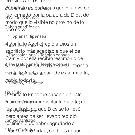
nuestros ancestros.
3 Por la fe entendemos que el universo 
2 Corinthians/2 Corintios
fue formado por la palabra de Dios, de 
Galatians/Gálatas
modo que lo visible no provino de lo 
Ephesians/Efesios
que se ve.
Philippians/Filipenses
4 Por la fe Abel ofreció a Dios un 
Colossians/Colosenses
sacrificio más aceptable que el de 
1 Thessalonians/1 Tesalonicenses
Caín y por ella recibió testimonio de 
2 Thessalonians/2 Tesalonicenses
ser justo, pues Dios aceptó su ofrenda. 
Por la fe Abel, a pesar de estar muerto, 
1 Timothy/1 Timoteo
habla todavía.
2 Timothy/2 Timoteo
Titus/Tito
5 Por la fe Enoc fue sacado de este 
mundo sin experimentar la muerte; no 
Philemon/Filemon
fue hallado porque Dios se lo llevó, 
Hebrews/Hebreos
pero antes de ser llevado recibió 
James/Santiago
testimonio de haber agradado a 
1 Peter/1 Pedro
Dios. 6 En realidad, sin fe es imposible 