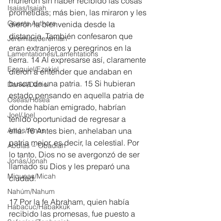
murieron sin haber recibido las cosas 
Isaías/Isaiah
prometidas; más bien, las miraron y les 
Guests Authors
dieron la bienvenida desde la 
distancia. También confesaron que 
Jeremias/Jeremiah
eran extranjeros y peregrinos en la 
Lamentationes/Lamentations
tierra. 14 Al expresarse así, claramente 
Ezequiel/Ezekiel
dieron a entender que andaban en 
busca de una patria. 15 Si hubieran 
Daniel/Daniel
estado pensando en aquella patria de 
Oseas/Hosea
donde habían emigrado, habrían 
Joel/Joel
tenido oportunidad de regresar a 
Amós/Amos
ella. 16 Antes bien, anhelaban una 
patria mejor, es decir, la celestial. Por 
Abdías ~ Obadiah
lo tanto, Dios no se avergonzó de ser 
Jonás/Jonah
llamado su Dios y les preparó una 
Miqueas/Micah
ciudad.
Nahúm/Nahum
17 Por la fe Abraham, quien había 
Habacuc/Habakkuk
recibido las promesas, fue puesto a 