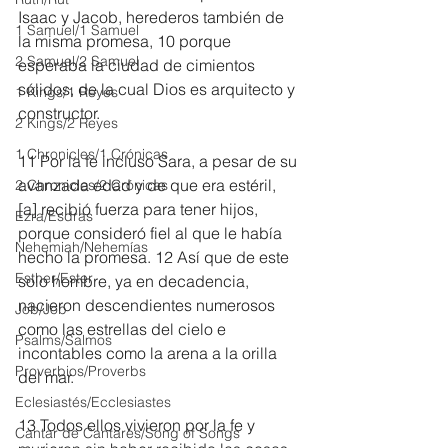
Isaac y Jacob, herederos también de 
1 Samuel/1 Samuel
la misma promesa, 10 porque 
2 Samuel/2 Samuel
esperaba la ciudad de cimientos 
sólidos, de la cual Dios es arquitecto y 
1 Kings/1 Reyes
constructor.
2 Kings/2 Reyes
1 Chronicles/1 Crónicas
11 Por la fe incluso Sara, a pesar de su 
avanzada edad y de que era estéril,
2 Chronicles/2 Crónicas
[
a
] recibió fuerza para tener hijos, 
Ezra/Esdras
porque consideró fiel al que le había 
Nehemiah/Nehemías
hecho la promesa. 12 Así que de este 
Esther/Ester
solo hombre, ya en decadencia, 
nacieron descendientes numerosos 
Job/Job
como las estrellas del cielo e 
Psalms/Salmos
incontables como la arena a la orilla 
Proverbios/Proverbs
del mar.
Eclesiastés/Ecclesiastes
13 Todos ellos vivieron por la fe y 
Cantar de Cantares/Song of Songs