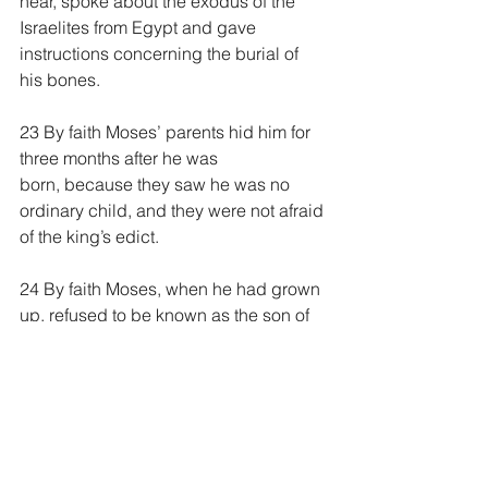
near, spoke about the exodus of the 
Israelites from Egypt and gave 
instructions concerning the burial of 
his bones.
23 By faith Moses’ parents hid him for 
three months after he was 
born, because they saw he was no 
ordinary child, and they were not afraid 
of the king’s edict.
24 By faith Moses, when he had grown 
up, refused to be known as the son of 
Pharaoh’s daughter. 25 He chose to be 
mistreated along with the people of 
God rather than to enjoy the fleeting 
pleasures of sin. 26 He regarded 
disgrace for the sake of Christ as of 
greater value than the treasures of 