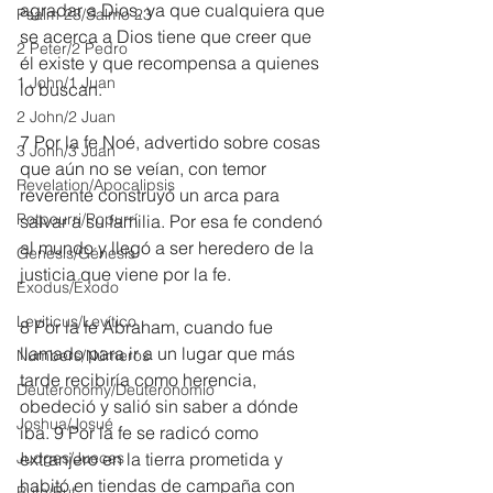
agradar a Dios, ya que cualquiera que 
Psalm 23/Salmo 23
se acerca a Dios tiene que creer que 
2 Peter/2 Pedro
él existe y que recompensa a quienes 
1 John/1 Juan
lo buscan.
2 John/2 Juan
7 Por la fe Noé, advertido sobre cosas 
3 John/3 Juan
que aún no se veían, con temor 
Revelation/Apocalipsis
reverente construyó un arca para 
Potpourri/Popurrí
salvar a su familia. Por esa fe condenó 
al mundo y llegó a ser heredero de la 
Genesis/Génesis
justicia que viene por la fe.
Exodus/Éxodo
Leviticus/Levítico
8 Por la fe Abraham, cuando fue 
llamado para ir a un lugar que más 
Numbers/Números
tarde recibiría como herencia, 
Deuteronomy/Deuteronomio
obedeció y salió sin saber a dónde 
Joshua/Josué
iba. 9 Por la fe se radicó como 
Judges/Jueces
extranjero en la tierra prometida y 
habitó en tiendas de campaña con 
Ruth/Rut