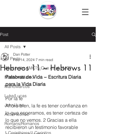
Post
All Posts
Dan Potter
All Posts
Feb 14, 2024
7 min read
Hebreos 11 ~ Hebrews 11
What is the 5MC?/¿Que es el 5MC?
Palabras de Vida ~ Escritura Diaria 
Matthew/Mateo
para la Vida Diaria
Mark/Marcos
Luke/Lucas
Por la fe
John/Juan
Ahora bien, la fe es tener confianza en 
lo que esperamos, es tener certeza de 
Acts/Hechos
lo que no vemos. 2 Gracias a ella 
Romans/Romanos
recibieron un testimonio favorable 
1 Corinthians/1 Corintios