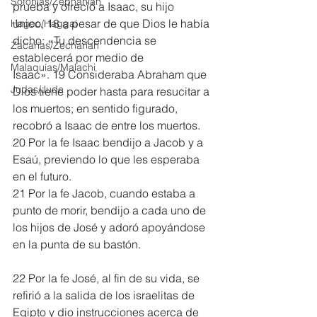
Sofonías/Zephaniah
prueba y ofreció a Isaac, su hijo 
único, 18 a pesar de que Dios le había 
Hageo/Haggai
dicho: «Tu descendencia se 
Zacarías/Zechariah
establecerá por medio de 
Malaquías/Malachi
Isaac». 19 Consideraba Abraham que 
Judas/Jude
Dios tiene poder hasta para resucitar a 
los muertos; en sentido figurado, 
recobró a Isaac de entre los muertos.
20 Por la fe Isaac bendijo a Jacob y a 
Esaú, previendo lo que les esperaba 
en el futuro.
21 Por la fe Jacob, cuando estaba a 
punto de morir, bendijo a cada uno de 
los hijos de José y adoró apoyándose 
en la punta de su bastón.
22 Por la fe José, al fin de su vida, se 
refirió a la salida de los israelitas de 
Egipto y dio instrucciones acerca de 