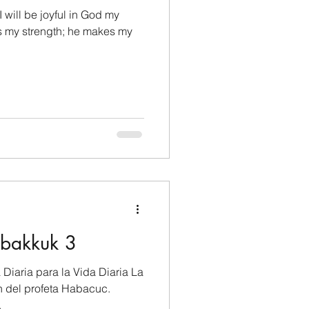
, I will be joyful in God my
/2 Tesalonicenses
Hebrews/Hebreos
1 John/1 Juan
Genesis/Génesis
bakkuk 3
 Diaria para la Vida Diaria La
 del profeta Habacuc.
.