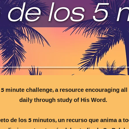
5 minute challenge, a resource encouraging all
daily through study of His Word.
reto de los 5 minutos, un recurso que anima a to