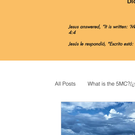
Di
Jesus answered, “It is written: 
4:4
Jesús le respondió, "Escrito est
All Posts
What is the 5MC?/
John/Juan
Acts/Hechos
2 Corinthians/2 Corintios