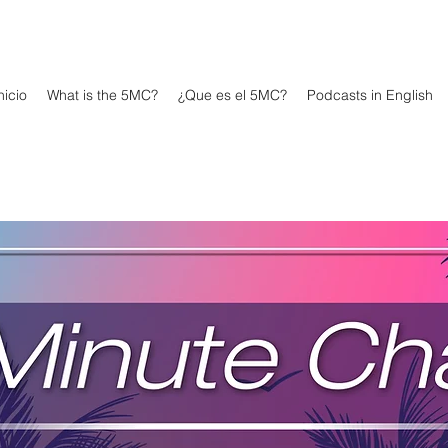
icio
What is the 5MC?
¿Que es el 5MC?
Podcasts in English