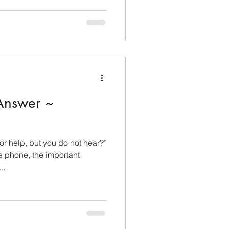
Answer ~
for help, but you do not hear?”
e phone, the important
..