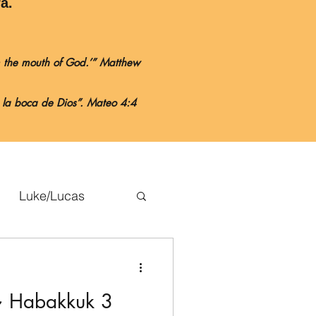
a.
om the mouth of God.’” Matthew
e la boca de Dios”. Mateo 4:4
Luke/Lucas
k ~ Habakkuk 3
ans/Filipenses