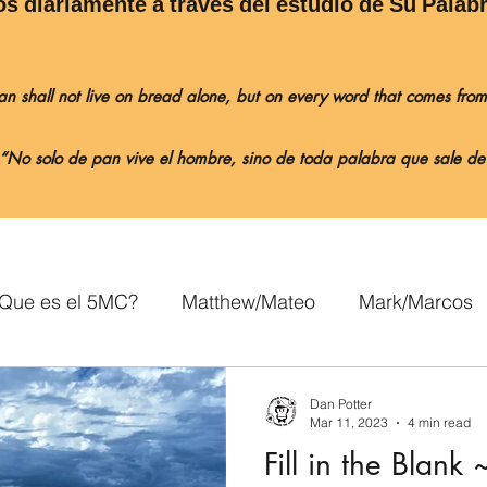
os diariamente a través del estudio de Su Palabr
‘Man shall not live on bread alone, but on every word that comes fr
á: “No solo de pan vive el hombre, sino de toda palabra que sale d
¿Que es el 5MC?
Matthew/Mateo
Mark/Marcos
Romans/Romanos
1 Corinthians/1 Corintios
Dan Potter
Mar 11, 2023
4 min read
Fill in the Blan
Galatians/Gálatas
Ephesians/Efesios
Philippi