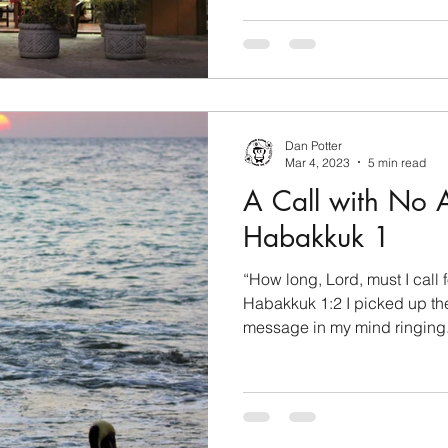
Dan Potter
Mar 4, 2023
5 min read
A Call with No 
Habakkuk 1
“How long, Lord, must I call 
Habakkuk 1:2 I picked up th
message in my mind ringing.