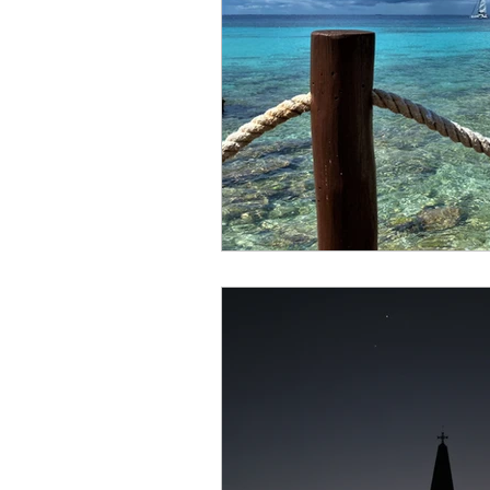
Colossians/Colosenses
1 Timothy/1 Timoteo
2 
James/Santiago
1 Pete
2 John/2 Juan
3 John/3