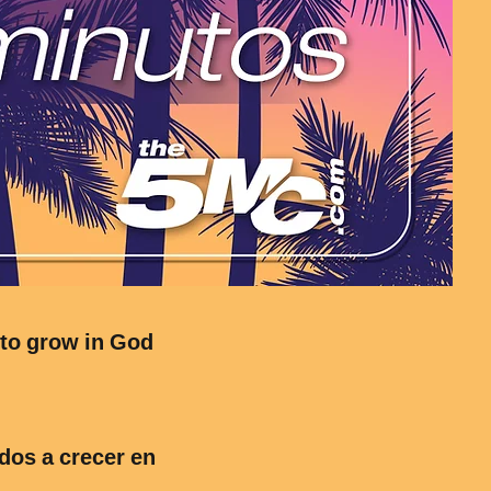
 to grow in God
dos a crecer en