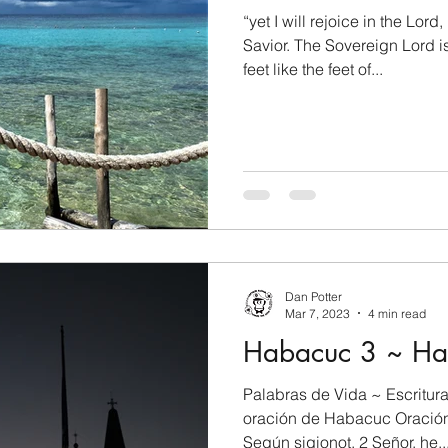
“yet I will rejoice in the Lord
Savior. The Sovereign Lord is my strength; he makes my
1 Thessalonians/1 Tesalonicenses
2 Thessalonians
feet like the feet of...
Timothy/2 Timoteo
Titus/Tito
Philemon/Filemon
r/1 Pedro
Psalm 23/Salmo 23
2 Peter/2 Pedro
Dan Potter
 Juan
Revelation/Apocalipsis
Potpourri/Popurrí
Mar 7, 2023
4 min read
Habacuc 3 ~ Ha
Palabras de Vida ~ Escritura
oración de Habacuc Oración
Según sigionot. 2 Señor, he..