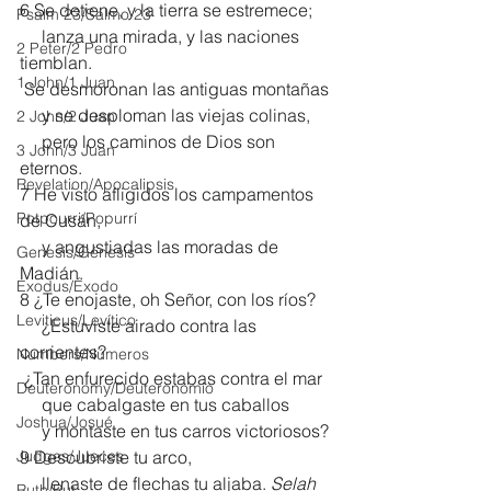
6 Se detiene, y la tierra se estremece;
Psalm 23/Salmo 23
     lanza una mirada, y las naciones 
2 Peter/2 Pedro
tiemblan.
1 John/1 Juan
 Se desmoronan las antiguas montañas
     y se desploman las viejas colinas,
2 John/2 Juan
     pero los caminos de Dios son 
3 John/3 Juan
eternos.
Revelation/Apocalipsis
7 He visto afligidos los campamentos 
Potpourri/Popurrí
de Cusán,
     y angustiadas las moradas de 
Genesis/Génesis
Madián.
Exodus/Éxodo
8 ¿Te enojaste, oh Señor, con los ríos?
Leviticus/Levítico
     ¿Estuviste airado contra las 
corrientes?
Numbers/Números
 ¿Tan enfurecido estabas contra el mar
Deuteronomy/Deuteronomio
     que cabalgaste en tus caballos
Joshua/Josué
     y montaste en tus carros victoriosos?
Judges/Jueces
9 Descubriste tu arco,
     llenaste de flechas tu aljaba. 
Selah
Ruth/Rut