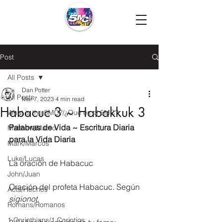
Post
All Posts
Dan Potter
All Posts
Mar 7, 2023
4 min read
Habacuc 3 ~ Habakkuk 3
What is the 5MC?/¿Que es el 5MC?
Palabras de Vida ~ Escritura Diaria 
Matthew/Mateo
para la Vida Diaria
Mark/Marcos
Luke/Lucas
La oración de Habacuc
John/Juan
Oración del profeta Habacuc. Según 
Acts/Hechos
sigionot
. 
Romans/Romanos
1 Corinthians/1 Corintios