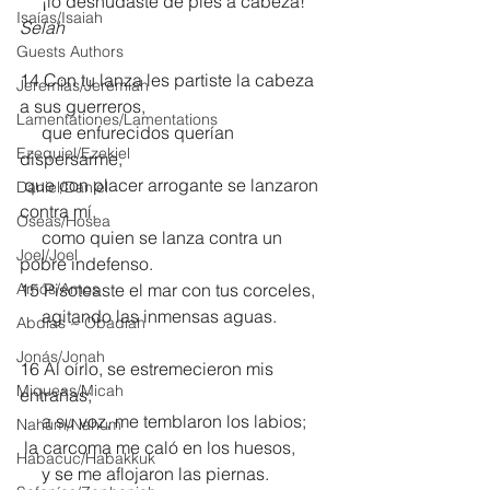
     ¡lo desnudaste de pies a cabeza! 
Isaías/Isaiah
Selah
Guests Authors
14 Con tu lanza les partiste la cabeza 
Jeremias/Jeremiah
a sus guerreros,
Lamentationes/Lamentations
     que enfurecidos querían 
Ezequiel/Ezekiel
dispersarme,
 que con placer arrogante se lanzaron 
Daniel/Daniel
contra mí,
Oseas/Hosea
     como quien se lanza contra un 
Joel/Joel
pobre indefenso.
Amós/Amos
15 Pisoteaste el mar con tus corceles,
     agitando las inmensas aguas.
Abdías ~ Obadiah
Jonás/Jonah
16 Al oírlo, se estremecieron mis 
Miqueas/Micah
entrañas;
     a su voz, me temblaron los labios;
Nahúm/Nahum
 la carcoma me caló en los huesos,
Habacuc/Habakkuk
     y se me aflojaron las piernas.