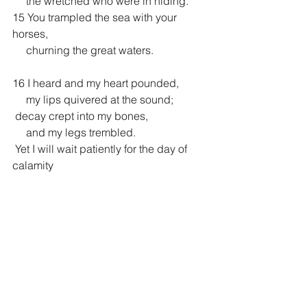
     the wretched who were in hiding.
15 You trampled the sea with your 
horses,
     churning the great waters.
16 I heard and my heart pounded,
     my lips quivered at the sound;
 decay crept into my bones,
     and my legs trembled.
 Yet I will wait patiently for the day of 
calamity
     to come on the nation invading us.
17 Though the fig tree does not bud
     and there are no grapes on the 
vines,
 though the olive crop fails
     and the fields produce no food,
 though there are no sheep in the pen
     and no cattle in the stalls,