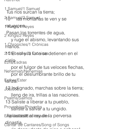
1 Samuel/1 Samuel
 Tus ríos surcan la tierra;
2 Samuel/2 Samuel
10     las montañas te ven y se 
retuercen.
1 Kings/1 Reyes
 Pasan los torrentes de agua,
2 Kings/2 Reyes
     y ruge el abismo, levantando sus 
1 Chronicles/1 Crónicas
manos.
11 El sol y la luna se detienen en el 
2 Chronicles/2 Crónicas
cielo
Ezra/Esdras
     por el fulgor de tus veloces flechas,
Nehemiah/Nehemías
     por el deslumbrante brillo de tu 
Esther/Ester
lanza.
12 Indignado, marchas sobre la tierra;
Job/Job
     lleno de ira, trillas a las naciones.
Psalms/Salmos
13 Saliste a liberar a tu pueblo,
Proverbios/Proverbs
     saliste a salvar a tu ungido.
 Aplastaste al rey de la perversa 
Eclesiastés/Ecclesiastes
dinastía,
Cantar de Cantares/Song of Songs