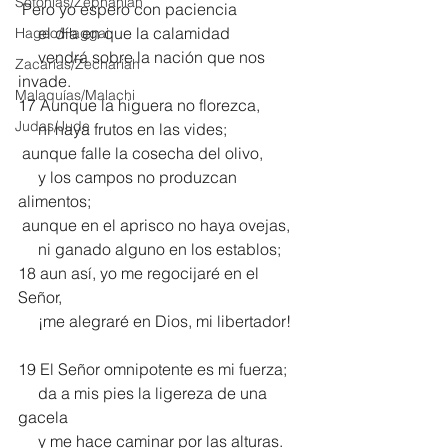
Sofonías/Zephaniah
 Pero yo espero con paciencia
     el día en que la calamidad
Hageo/Haggai
     vendrá sobre la nación que nos 
Zacarías/Zechariah
invade.
Malaquías/Malachi
17 Aunque la higuera no florezca,
Judas/Jude
     ni haya frutos en las vides;
 aunque falle la cosecha del olivo,
     y los campos no produzcan 
alimentos;
 aunque en el aprisco no haya ovejas,
     ni ganado alguno en los establos;
18 aun así, yo me regocijaré en el 
Señor,
     ¡me alegraré en Dios, mi libertador!
19 El Señor omnipotente es mi fuerza;
     da a mis pies la ligereza de una 
gacela
     y me hace caminar por las alturas.