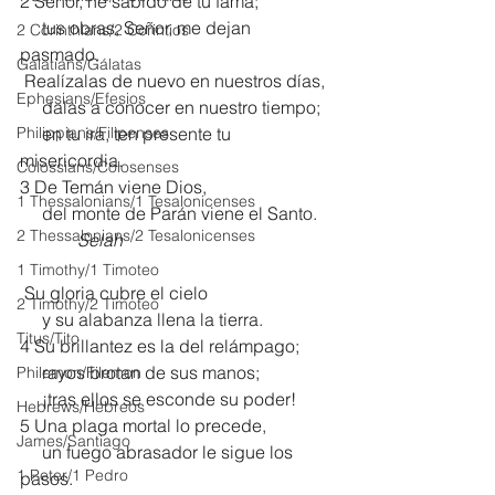
2 Señor, he sabido de tu fama;
     tus obras, Señor, me dejan 
2 Corinthians/2 Corintios
pasmado.
Galatians/Gálatas
 Realízalas de nuevo en nuestros días,
Ephesians/Efesios
     dalas a conocer en nuestro tiempo;
Philippians/Filipenses
     en tu ira, ten presente tu 
misericordia.
Colossians/Colosenses
3 De Temán viene Dios,
1 Thessalonians/1 Tesalonicenses
     del monte de Parán viene el Santo.
2 Thessalonians/2 Tesalonicenses
Selah
1 Timothy/1 Timoteo
 Su gloria cubre el cielo
2 Timothy/2 Timoteo
     y su alabanza llena la tierra.
Titus/Tito
4 Su brillantez es la del relámpago;
     rayos brotan de sus manos;
Philemon/Filemon
     ¡tras ellos se esconde su poder!
Hebrews/Hebreos
5 Una plaga mortal lo precede,
James/Santiago
     un fuego abrasador le sigue los 
1 Peter/1 Pedro
pasos.